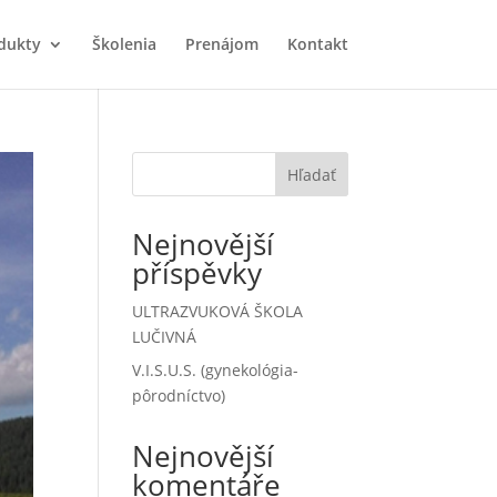
dukty
Školenia
Prenájom
Kontakt
Hľadať
Nejnovější
příspěvky
ULTRAZVUKOVÁ ŠKOLA
LUČIVNÁ
V.I.S.U.S. (gynekológia-
pôrodníctvo)
Nejnovější
komentáře