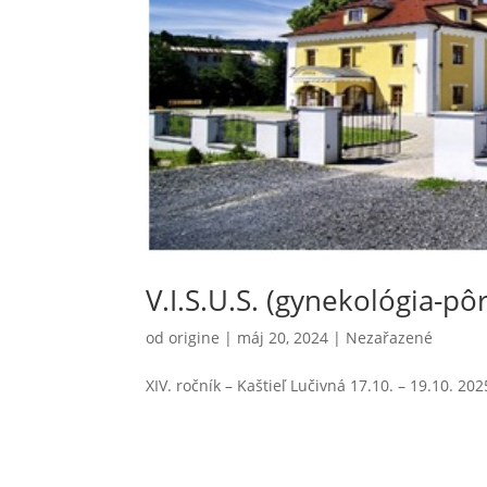
V.I.S.U.S. (gynekológia-pô
od
origine
|
máj 20, 2024
|
Nezařazené
XIV. ročník – Kaštieľ Lučivná 17.10. – 19.10. 202