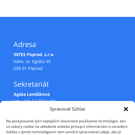
Adresa
INTES Poprad, s.r.o.
Nám. sv. Egídia 95
058 01 Poprad
Sekretariát
Agáta Lenďáková
tel: +421 52 7871 301
e-mail:
intes@intespp.sk
Spravovať Súhlas
e-mail:
lendakova.a@intespp.sk
Na poskytovanie tých najlepších skúseností používame technológie, ako
sú súbory cookie na ukladanie a/alebo prístup k informáciám o zariadení.
Súhlas s týmito technológiami nám umožní spracovávať údaje, ako je