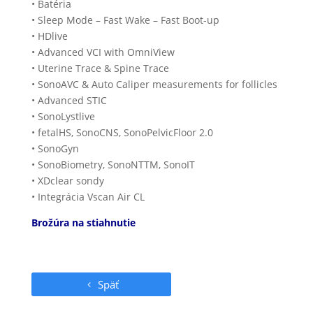
• Batéria
• Sleep Mode – Fast Wake – Fast Boot-up
• HDlive
• Advanced VCI with OmniView
• Uterine Trace & Spine Trace
• SonoAVC & Auto Caliper measurements for follicles
• Advanced STIC
• SonoLystlive
• fetalHS, SonoCNS, SonoPelvicFloor 2.0
• SonoGyn
• SonoBiometry, SonoNTTM, SonoIT
• XDclear sondy
• Integrácia Vscan Air CL
Brožúra na stiahnutie
Späť