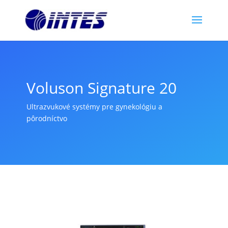
Voluson Signature 20
Ultrazvukové systémy pre gynekológiu a
pôrodníctvo