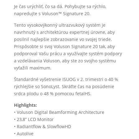
Je čas urýchliť, čo sa dá.
Pohybujte sa rýchlo,
napredujte s Voluson™ Signature 20.
Tento vysokovýkonný ultrazvukový systém je
navrhnutý s architektúrou expertnej úrovne, aby
posilnil najlepšie zobrazovanie vo svojej triede.
Prispôsobte si svoj Voluson Signature 20 tak, aby
podporoval Vašu prácu a využívajte systém podpory
a vzdelávania Voluson, aby ste zo svojho systému
vyťažili maximum.
Štandardné vyšetrenie ISUOG v 2. trimestri o 40 %
rýchlejšie so SonoLyst.
Skráťte čas na posúdenie
srdca plodu o 48 % pomocou fetalHS.
Highlights:
• Voluson Digital Beamforming Architecture
• 23,8” LCD Monitor
• Radiantflow & SlowflowHD
• Autolive