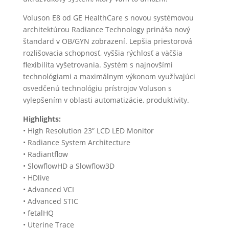
Voluson E8 od GE HealthCare s novou systémovou
architektúrou Radiance Technology prináša nový
štandard v OB/GYN zobrazení. Lepšia priestorová
rozlišovacia schopnosť, vyššia rýchlosť a väčšia
flexibilita vyšetrovania. Systém s najnovšími
technológiami a maximálnym výkonom využívajúci
osvedčenú technológiu prístrojov Voluson s
vylepšením v oblasti automatizácie, produktivity.
Highlights:
• High Resolution 23” LCD LED Monitor
• Radiance System Architecture
• Radiantflow
• SlowflowHD a Slowflow3D
• HDlive
• Advanced VCI
• Advanced STIC
• fetalHQ
• Uterine Trace