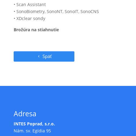
• Scan Assistant
• SonoBiometry, SonoNT, SonoIT, SonoCNS
• XDclear sondy
Brožúra na stiahnutie
Späť
Adresa
INTES Poprad, s.r.o.
Nám. sv. Egídia 95