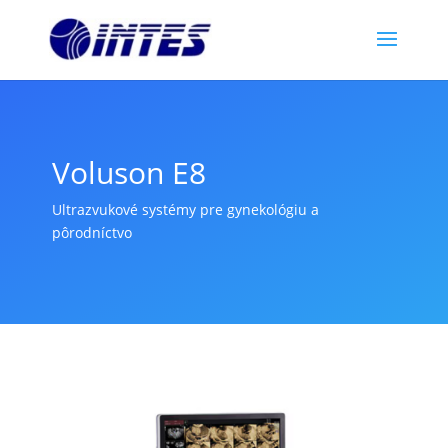
Voluson E8
Ultrazvukové systémy pre gynekológiu a
pôrodníctvo