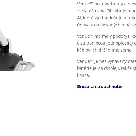
Venue™
bol navrhnutý a otest
začiatočníkov. Obsahuje mn
AI
, ktoré zjednodušujú a urýc
únava z opakovaných a náro
Venue™
má malý pôdorys, kto
čistí pomocou jednoplošnej 
káblov ich drží mimo zeme
.
Venue
™
je tiež vybavený bat
batérie je na
displeji, takže 
konca.
Brožúra na stiahnutie