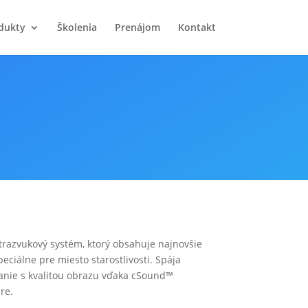
dukty
Školenia
Prenájom
Kontakt
trazvukový systém, ktorý obsahuje
najnovšie
eciálne pre miesto starostlivosti.
Spája
anie s
kvalitou obrazu vďaka cSound™
re.