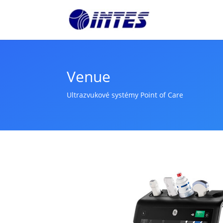
Venue
Ultrazvukové systémy Point of Care