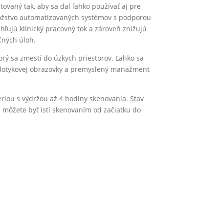
ovaný tak, aby sa dal ľahko používať aj pre
ožstvo automatizovaných systémov s podporou
hľujú klinický pracovný tok a zároveň znižujú
čných úloh.
rý sa zmestí do úzkych priestorov
.
Ľahko sa
dotykovej obrazovky a premyslený
manažment
ériou s výdržou až 4 hodiny skenovania. Stav
si môžete byť istí skenovaním od začiatku do