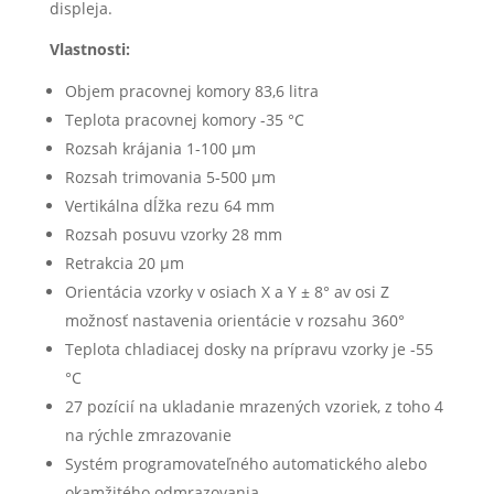
displeja.
Vlastnosti:
Objem pracovnej komory 83,6 litra
Teplota pracovnej komory -35 °C
Rozsah krájania 1-100 µm
Rozsah trimovania 5-500 µm
Vertikálna dĺžka rezu 64 mm
Rozsah posuvu vzorky 28 mm
Retrakcia 20 µm
Orientácia vzorky v osiach X a Y ± 8° av osi Z
možnosť nastavenia orientácie v rozsahu 360°
Teplota chladiacej dosky na prípravu vzorky je -55
°C
27 pozícií na ukladanie mrazených vzoriek, z toho 4
na rýchle zmrazovanie
Systém programovateľného automatického alebo
okamžitého odmrazovania.