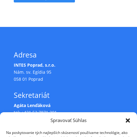
Adresa
INTES Poprad, s.r.o.
Nám. sv. Egídia 95
058 01 Poprad
Sekretariát
Agáta Lenďáková
tel: +421 52 7871 301
e-mail:
intes@intespp.sk
Spravovať Súhlas
e-mail:
lendakova.a@intespp.sk
Na poskytovanie tých najlepších skúseností používame technológie, ako