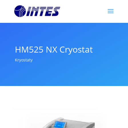
HM525 NX Cryostat
Kryostaty