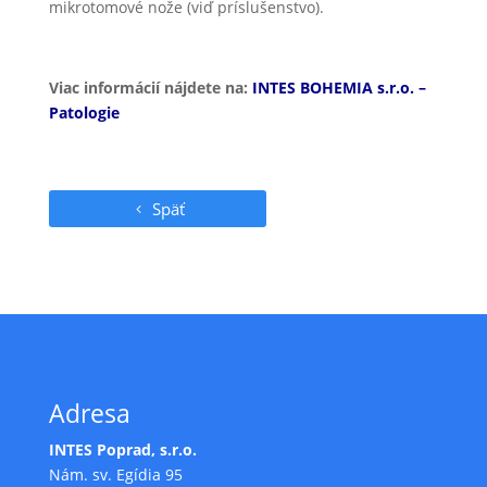
mikrotomové nože (viď príslušenstvo).
Viac informácií nájdete na:
INTES BOHEMIA s.r.o. –
Patologie
Späť
Adresa
INTES Poprad, s.r.o.
Nám. sv. Egídia 95