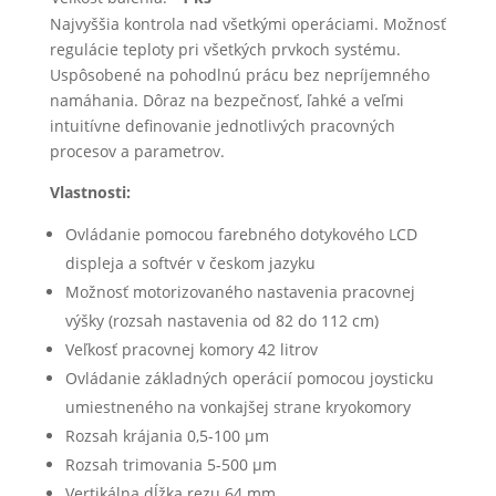
Najvyššia kontrola nad všetkými operáciami. Možnosť
regulácie teploty pri všetkých prvkoch systému.
Uspôsobené na pohodlnú prácu bez nepríjemného
namáhania. Dôraz na bezpečnosť, ľahké a veľmi
intuitívne definovanie jednotlivých pracovných
procesov a parametrov.
Vlastnosti:
Ovládanie pomocou farebného dotykového LCD
displeja a softvér v českom jazyku
Možnosť motorizovaného nastavenia pracovnej
výšky (rozsah nastavenia od 82 do 112 cm)
Veľkosť pracovnej komory 42 litrov
Ovládanie základných operácií pomocou joysticku
umiestneného na vonkajšej strane kryokomory
Rozsah krájania 0,5-100 µm
Rozsah trimovania 5-500 µm
Vertikálna dĺžka rezu 64 mm