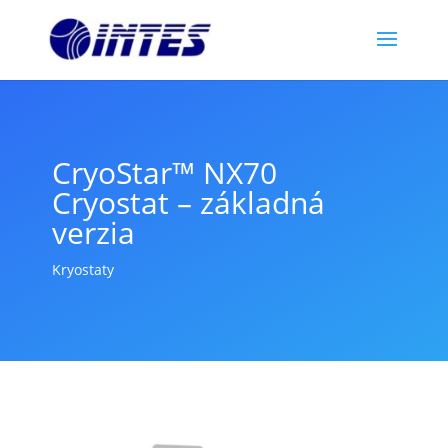
CryoStar™ NX70
Cryostat – základná
verzia
Kryostaty